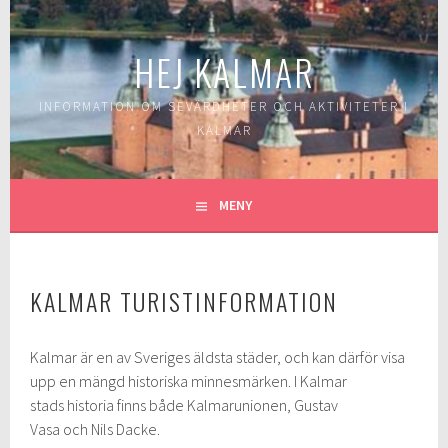
Gå
till
HEJ KALMAR
innehåll
INFORMATION OM SEVÄRDHETER OCH AKTIVITETER I
KALMAR
MENY
KALMAR TURISTINFORMATION
Kalmar är en av Sveriges äldsta städer, och kan därför visa
upp en mängd historiska minnesmärken. I Kalmar
stads historia finns både Kalmarunionen, Gustav
Vasa och Nils Dacke.