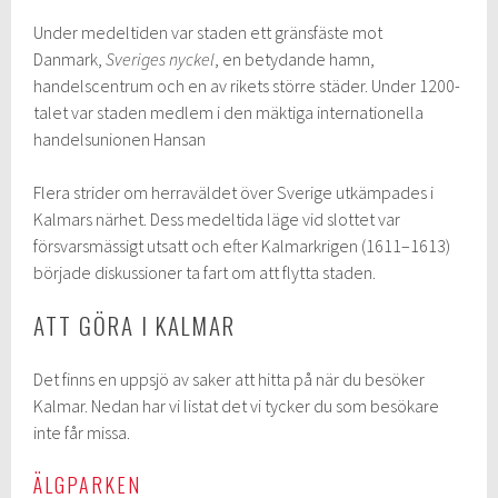
Under medeltiden var staden ett gränsfäste mot
Danmark,
Sveriges nyckel
, en betydande hamn,
handelscentrum och en av rikets större städer. Under 1200-
talet var staden medlem i den mäktiga internationella
handelsunionen Hansan
Flera strider om herraväldet över Sverige utkämpades i
Kalmars närhet. Dess medeltida läge vid slottet var
försvarsmässigt utsatt och efter Kalmarkrigen (1611–1613)
började diskussioner ta fart om att flytta staden.
ATT GÖRA I KALMAR
Det finns en uppsjö av saker att hitta på när du besöker
Kalmar. Nedan har vi listat det vi tycker du som besökare
inte får missa.
ÄLGPARKEN