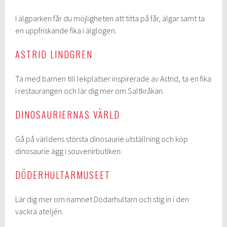
I älgparken får du möjligheten att titta på får, älgar samt ta
en uppfriskande fika i älglogen.
ASTRID LINDGREN
Ta med barnen till lekplatser inspirerade av Astrid, ta en fika
i restaurangen och lär dig mer om Saltkråkan.
DINOSAURIERNAS VÄRLD
Gå på världens största dinosaurie utställning och köp
dinosaurie ägg i souvenirbutiken.
DÖDERHULTARMUSEET
Lär dig mer om namnet Dödarhultarn och stig in i den
vackra ateljén.