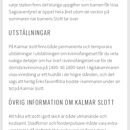
varje station finns det kluriga uppgifter som barnen får lösa.
Sagoäventyret är öppet hela året utom de veckor på
sommaren när barnens Slott tar över.
UTSTÄLLNINGAR
På Kalmar slott finns både permanenta och temporära
utställningar. I utställningen om kvinnofängelset får du veta
ruskiga detaljer om hur livet i kvinnofängelset var för de
dömda kvinnorna på 1400- till 1800-talet. I Agdakammaren
visas inredning ur ett hushåll i de högre stånden, och det
sägs att hertig Eriks favoritfrilla bodde i kammaren under sin
tid på Kalmar slott.
ÖVRIG INFORMATION OM KALMAR SLOTT
Att hålla ett slott i gott skick är både utmanande och
kostsamt. Städfirmor och fönsterputsare måste vara extra